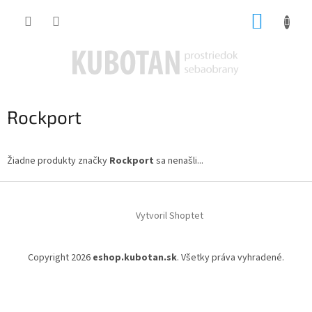
Prejsť
NÁKUP
na
obsah
KOŠÍK
Rockport
Žiadne produkty značky
Rockport
sa nenašli...
Z
á
Vytvoril Shoptet
p
ä
t
Copyright 2026
eshop.kubotan.sk
. Všetky práva vyhradené.
i
e