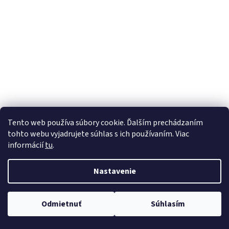
Tento web používa súbory cookie. Ďalším prechádzaním
tohto webu vyjadrujete súhlas s ich používaním. Viac
informácií
tu
.
Nastavenie
Odmietnuť
Súhlasím