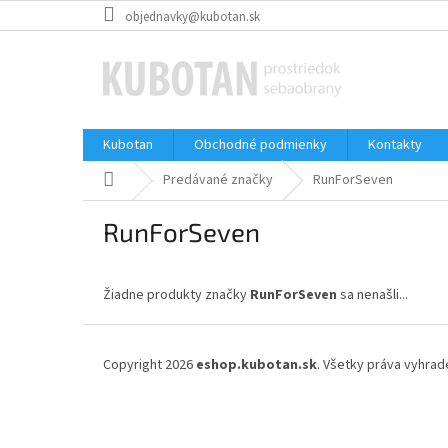
Prejsť
objednavky@kubotan.sk
na
obsah
Kubotan
Obchodné podmienky
Kontakty
Domov
Predávané značky
RunForSeven
RunForSeven
Žiadne produkty značky
RunForSeven
sa nenašli...
Z
á
Copyright 2026
eshop.kubotan.sk
. Všetky práva vyhrad
p
ä
t
i