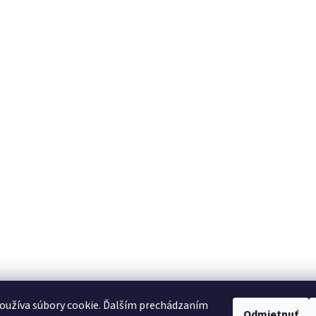
oužíva súbory cookie. Ďalším prechádzaním
Odmietnuť