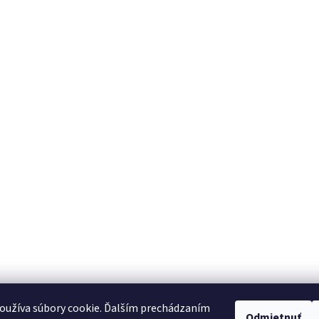
oužíva súbory cookie. Ďalším prechádzaním
Odmietnuť