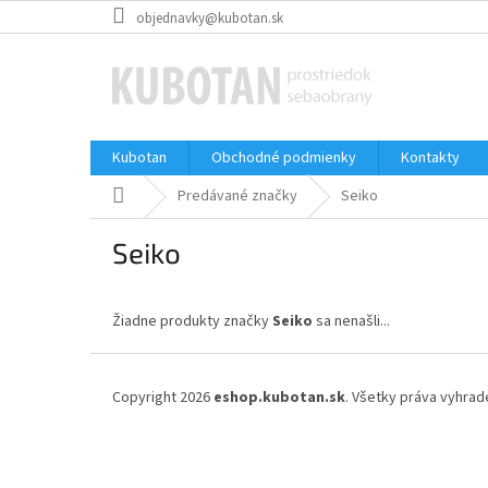
Prejsť
objednavky@kubotan.sk
na
obsah
Kubotan
Obchodné podmienky
Kontakty
Domov
Predávané značky
Seiko
Seiko
Žiadne produkty značky
Seiko
sa nenašli...
Z
á
Copyright 2026
eshop.kubotan.sk
. Všetky práva vyhrad
p
ä
t
i